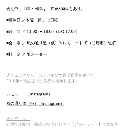
会期中、土曜・日曜は 在廊&物販もあり。
■店休日 ／木曜・第1、2日曜
■時 間 ／
11:00 〜 18:00（L.O.17:00）
■会 場 ／ 風の通り道（仮）※レモニート1F（防府市）/山口
■料 金 ／ 要オーダー
赤チェックから、カラフルな世界に変化を遂げた
2018年〜現在までの作品を展示します。
レモニート（instagram）
風の通り道（仮）
（i
nstagram）
会期中、は、
会場徒歩圏内、防府市交流センター【アスピラート】での企画