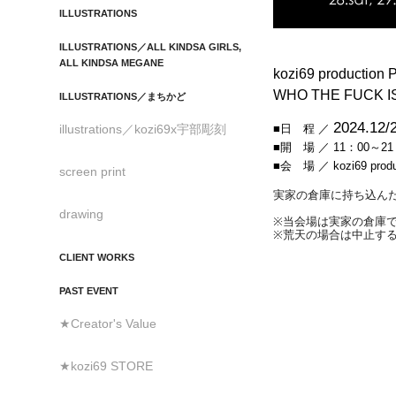
ILLUSTRATIONS
ILLUSTRATIONS／ALL KINDSA GIRLS,
ALL KINDSA MEGANE
kozi69 productio
WHO THE FUCK 
ILLUSTRATIONS／まちかど
2024.12/2
■日 程 ／
illustrations／kozi69x宇部彫刻
■開 場 ／ 11：00～21
■会 場 ／ kozi69 pr
screen print
実家の倉庫に持ち込んだ
drawing
※当会場は実家の倉庫
※荒天の場合は中止す
CLIENT WORKS
PAST EVENT
★Creator's Value
★kozi69 STORE