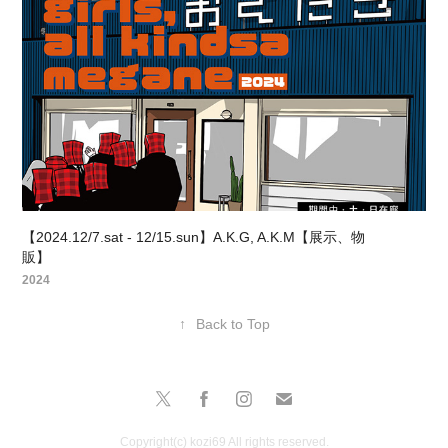
【2024.12/7.sat - 12/15.sun】A.K.G, A.K.M【展示、物
販】
2024
↑
Back to Top
Copyright(c) kozi69 All rights reserved.