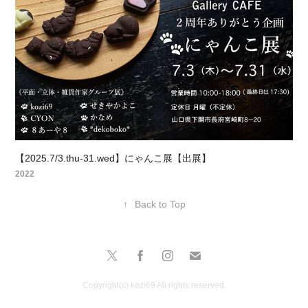
【2025.7/3.thu-31.wed】にゃんこ展【出展】
2022
↑
Back to Top
Copyright(c) kozi69 All rights reserved.