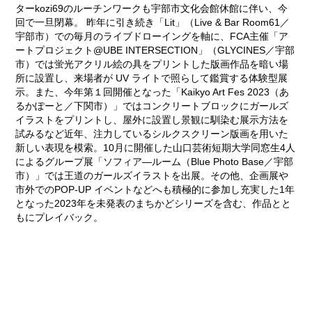
ターkozi69のルーチンワークも宇部市文化会館休館に伴い、今
回で一旦閉幕。 昨年に引き続き「Lit」（Live & Bar Room61／
宇部市）での毎月のライブドローイングを軸に、FCA主催「ア
ートプロジェクト@UBE INTERSECTION」（GLYCINES／宇部
市）では蛍光アクリル絵の具をプリントした版画作品を暗い場
所に設置し、来場者が UV ライトで照らして鑑賞する体験型展
示。また、今年第１回開催となった「Kaikyo Art Fes 2023（あ
るかぽーと／下関市）」ではコンクリートブロックにガールズ
イラストをプリントし、屋外に設置し景観に馴染む展示方法を
試みるなど近年、注力しているシルクスクリーン版画を用いた
新しい表現を模索。10月に開催した山口芸術短期大学同窓生4人
によるグループ展「ソフィア―ルーム（Blue Photo Base／宇部
市）」では王道のガールズイラストを出展。その他、企画展や
市外でのPOP-UP イベントなどへも積極的に参加し充実した1年
となった2023年を未発表のまちかどシリーズを含む、作品とと
もにプレイバック。