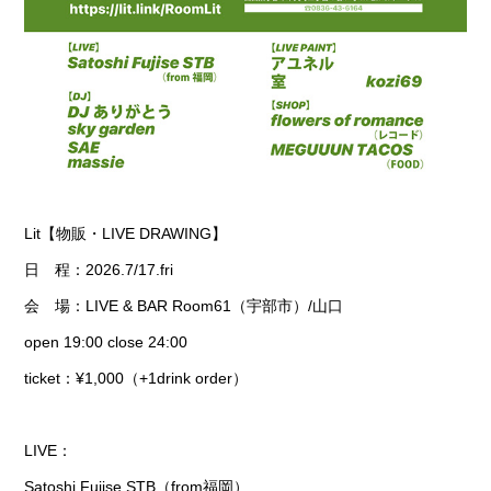
Lit【物販・LIVE DRAWING】
日 程：2026.7/17.fri
会 場：LIVE & BAR Room61（宇部市）/山口
open 19:00 close 24:00
ticket：¥1,000（+1drink order）
LIVE：
Satoshi Fujise STB（from福岡）