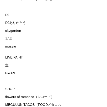
DJ：
DJありがとう
skygarden
SAE
massie
LIVE PAINT:
室
kozi69
SHOP:
flowers of romance（レコード）
MEGUUUN TACOS（FOOD／タコス）