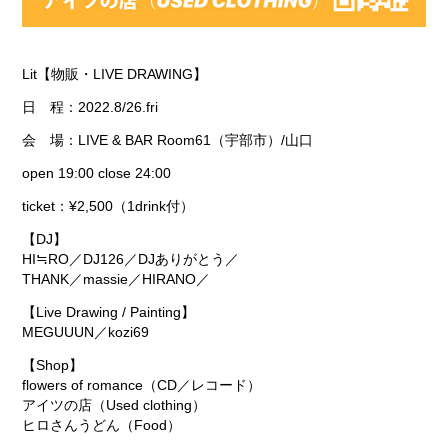
Lit【物販・LIVE DRAWING】
日 程：2022.8/26.fri
会 場：LIVE & BAR Room61（宇部市）/山口
open 19:00 close 24:00
ticket：¥2,500（1drink付）
【DJ】
HI≒RO／DJ126／DJありがとう／
THANK／massie／
HIRANO／
【Live Drawing / Painting】
MEGUUUN／kozi69
【Shop】
flowers of romance（CD／レコード）
アイツの店（Used clothing）
ヒロさんうどん（Food）